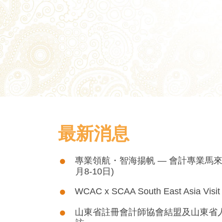
最新消息
專業領航・智海揚帆 — 會計專業馬來西
月8-10日)
WCAC x SCAA South East Asia Visit
山東省註冊會計師協會結盟及山東省